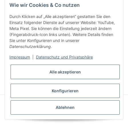
Informationen
Wie wir Cookies & Co nutzen
Durch Klicken auf „Alle akzeptieren“ gestatten Sie den
Unsere Produkte
Einsatz folgender Dienste auf unserer Website: YouTube,
Meta Pixel. Sie können die Einstellung jederzeit ändern
(Fingerabdruck-Icon links unten). Weitere Details finden
Sie unter
Konfigurieren
und in unserer
Datenschutzerklärung
.
Impressum
|
Datenschutz und Privatsphäre
* Alle Preise inkl. gesetzlicher MwSt., zzgl.
Versand
Alle akzeptieren
VERTRAG WIDERRUFEN
Konfigurieren
© LESS TALK ATHLETICS
Ablehnen
© 2026 LESS TALK - MORE ACTION