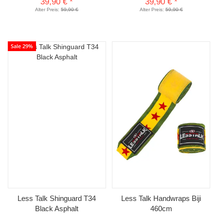
39,90 €
*
39,90 €
*
Alter Preis:
59,90 €
Alter Preis:
59,90 €
Sale 29%
Less Talk Shinguard T34
Less Talk Handwraps Biji
Black Asphalt
460cm