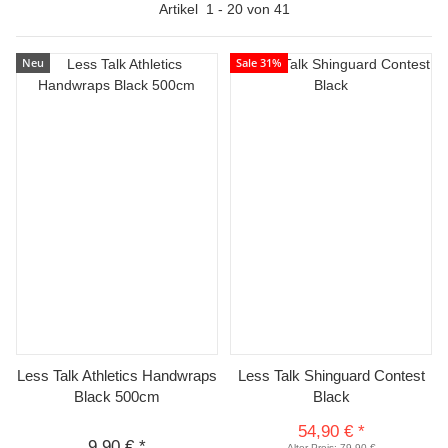
Artikel
1
-
20
von
41
Neu
Sale 31%
Less Talk Athletics Handwraps
Less Talk Shinguard Contest
Black 500cm
Black
54,90 €
*
9,90 €
*
Alter Preis:
79,90 €