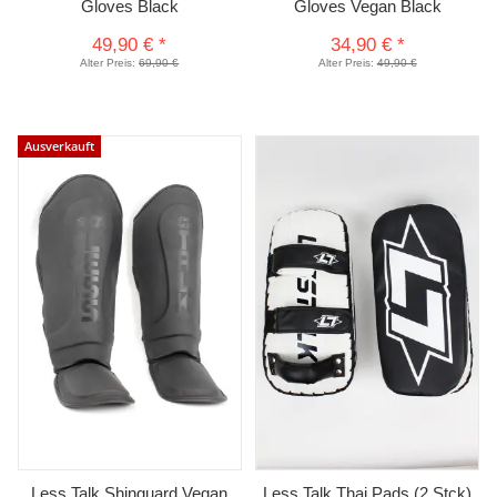
Gloves Black
Gloves Vegan Black
49,90 €
*
34,90 €
*
Alter Preis:
69,90 €
Alter Preis:
49,90 €
Ausverkauft
Less Talk Shinguard Vegan
Less Talk Thai Pads (2 Stck)