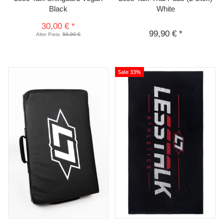
Black
White
30,00 €
*
99,90 €
*
Alter Preis:
59,90 €
Sale 33%