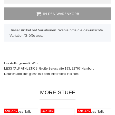
IN DEN WARENKORB
x
Dieser Artikel hat Variationen. Wähle bitte die gewünschte
Variation/Größe aus.
Hersteller gemäß GPSR
LESS TALK ATHLETICS, Große Bergstraße 193, 22767 Hamburg,
Deutschland, info@less-talk.com, https://less-talk.com
MORE STUFF
Sale 29%
Sale 38%
Sale 30%