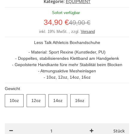
Kategorie:
EQUIPMENT
Sofort verfügbar
34,90 €
49,90 €
inkl. 19% MwSt. , zzgl.
Versand
Less Talk Athletcis Boxhandschuhe
- Material: Sport Rexine (Kunstleder, PU)
- Doppeltes, stabilisierendes Klettband am Handgelenk
- Gepolsterte Handkante füre mehr Stabilität beim Blocken
- Atmungsaktive Mesheinlagen
- 10oz, 12oz, 14oz, 16oz
Gewicht
10oz
10oz
12oz
12oz
14oz
14oz
16oz
16oz
Stück