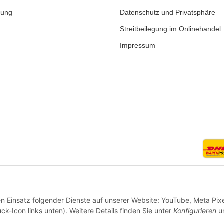
lung
Datenschutz und Privatsphäre
Streitbeilegung im Onlinehandel
Impressum
* Alle Preise inkl. gesetzlicher MwSt., zzgl.
Versand
en Einsatz folgender Dienste auf unserer Website: YouTube, Meta Pixe
VERTRAG WIDERRUFEN
ck-Icon links unten). Weitere Details finden Sie unter
Konfigurieren
un