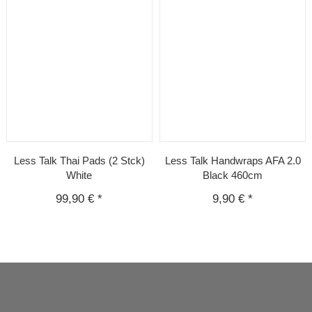
Less Talk Thai Pads (2 Stck)
Less Talk Handwraps AFA 2.0
White
Black 460cm
99,90 €
*
9,90 €
*