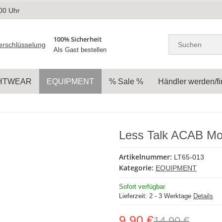
.00 Uhr
100% Sicherheit
Als Gast bestellen
HTWEAR
EQUIPMENT
% Sale %
Händler werden/f
Less Talk ACAB Mo
Artikelnummer:
LT65-013
Kategorie:
EQUIPMENT
Sofort verfügbar
Lieferzeit:
2 - 3 Werktage
Details
9,90 €
14,90 €