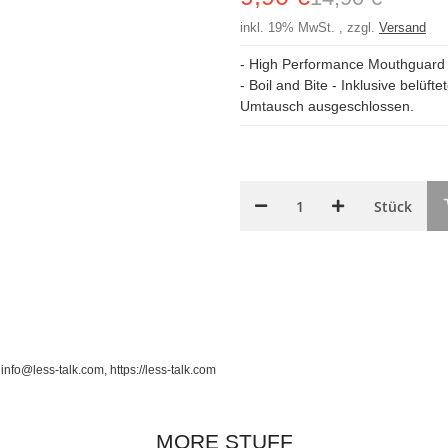
inkl. 19% MwSt. , zzgl.
Versand
- High Performance Mouthguard - 
- Boil and Bite - Inklusive bel
Umtausch ausgeschlossen.
Stück
o@less-talk.com, https://less-talk.com
MORE STUFF