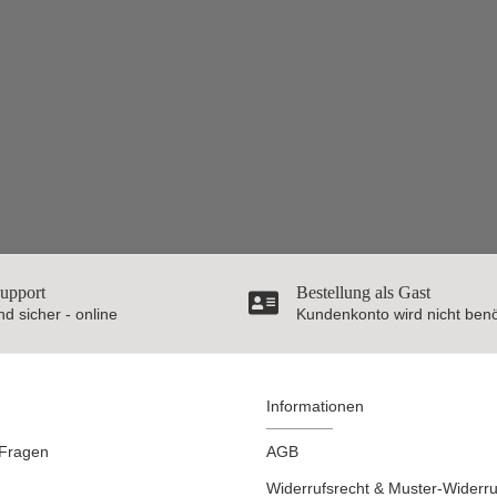
Support
Bestellung als Gast
nd sicher - online
Kundenkonto wird nicht benö
Informationen
 Fragen
AGB
Widerrufsrecht & Muster-Widerru