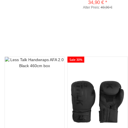
34,90 €
*
Alter Preis:
49,90 €
Sale 30%