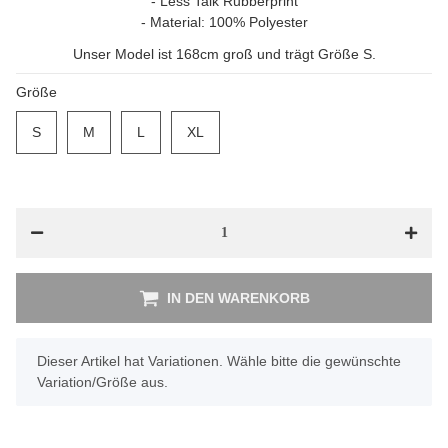
- Less Talk Rubberprint
- Material: 100% Polyester
Unser Model ist 168cm groß und trägt Größe S.
Größe
S
S
M
M
L
L
XL
XL
IN DEN WARENKORB
x
Dieser Artikel hat Variationen. Wähle bitte die gewünschte
Variation/Größe aus.